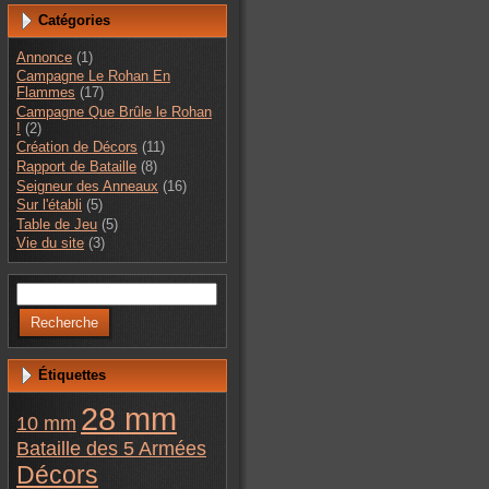
Catégories
Annonce
(1)
Campagne Le Rohan En
Flammes
(17)
Campagne Que Brûle le Rohan
!
(2)
Création de Décors
(11)
Rapport de Bataille
(8)
Seigneur des Anneaux
(16)
Sur l'établi
(5)
Table de Jeu
(5)
Vie du site
(3)
Étiquettes
28 mm
10 mm
Bataille des 5 Armées
Décors