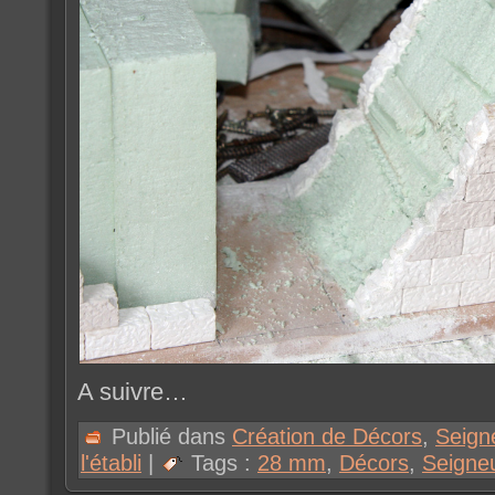
A suivre…
Publié dans
Création de Décors
,
Seign
l'établi
|
Tags :
28 mm
,
Décors
,
Seigne