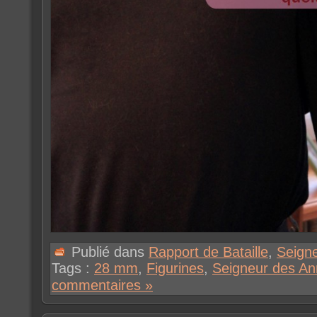
Publié dans
Rapport de Bataille
,
Seign
Tags :
28 mm
,
Figurines
,
Seigneur des A
commentaires »